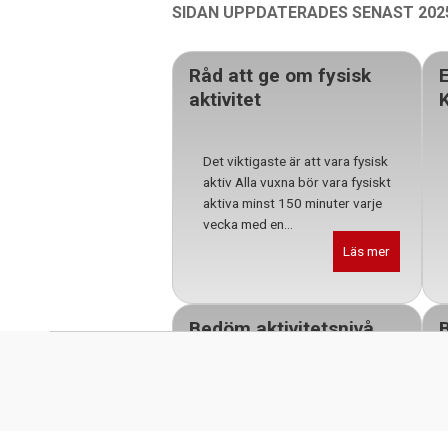
SIDAN UPPDATERADES SENAST 2025
Skip back to main navigation
Råd att ge om fysisk
E
aktivitet
Det viktigaste är att vara fysisk
aktiv Alla vuxna bör vara fysiskt
aktiva minst 150 minuter varje
vecka med en...
Läs mer
Bedöm aktivitetsnivå
och förebygg
stillasittande
Bedöm nivån av fysisk aktivitet