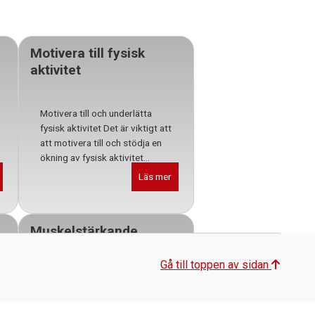
Motivera till fysisk
aktivitet
Motivera till och underlätta
fysisk aktivitet Det är viktigt att
att motivera till och stödja en
ökning av fysisk aktivitet...
Läs mer
Muskelstärkande
övningar
Gå till toppen av sidan
Öka musklernas styrka och
uthållighet Musklernas styrka