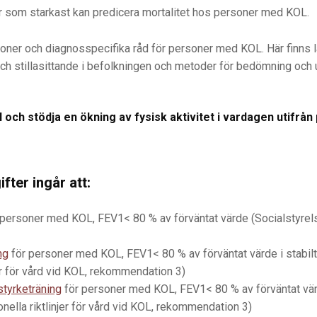
tor som starkast kan predicera mortalitet hos personer med KOL.
er och diagnosspecifika råd för personer med KOL. Här finns län
och stillasittande i befolkningen och metoder för bedömning och
ll och stödja en ökning av fysisk aktivitet i vardagen utifrå
fter ingår att:
ersoner med KOL, FEV1< 80 % av förväntat värde (Socialstyrelsens
ng
för personer med KOL, FEV1< 80 % av förväntat värde i stabilt
jer för vård vid KOL, rekommendation 3)
styrketräning
för personer med KOL, FEV1< 80 % av förväntat värde 
nella riktlinjer för vård vid KOL, rekommendation 3)