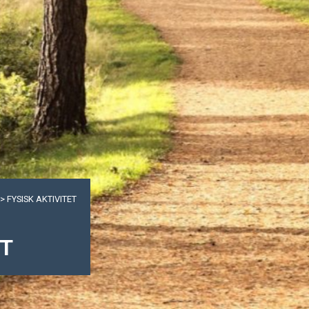
>
FYSISK AKTIVITET
ET