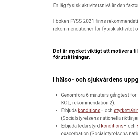
En låg fysisk aktivitetsnivå är den fak
I boken FYSS 2021 finns rekommendation
rekommendationer för fysisk aktivitet 
Det är mycket viktigt att motivera ti
förutsättningar.
I hälso- och sjukvårdens uppgi
Genomföra 6 minuters gångtest för p
KOL, rekommendation 2).
Erbjuda
konditions
– och
styrketräni
(Socialstyrelsens nationella riktlin
Erbjuda ledarstyrd
konditions
– och
exacerbation (Socialstyrelsens natio