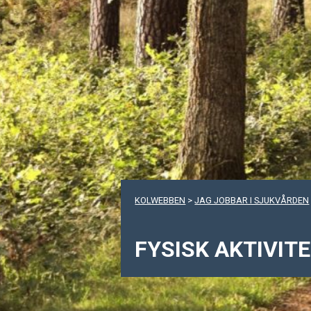
KOLWEBBEN
>
JAG JOBBAR I SJUKVÅRDEN
FYSISK AKTIVIT