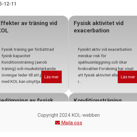
-12-11
ffekter av träning vid
Fysisk aktivitet vid
KOL
exacerbation
Fysisk träning ger förbättrad
Fysiskt aktiv vid exacerbation
fysisk kapacitet
minskar risk för
Konditionsträning (aerob
sjukhusinläggning och ökar
träning) och muskelstärkande
livskvaliten Forskning har visat
övningar leder till att personer
att fysisk aktivitet eller träning
Läs mer
Läs mer
med KOL kan utnyttja...
i...
Bedömning av fysisk
Konditionsträning
kapacitet
Copyright 2024 KOL-webben
Konditionsträning ökar hjärtats
Maila oss
förmåga och minskar andnöd
Test av aerob förmågaSex
Träning ger bäst effekt på
minuters gångtest (six minutes