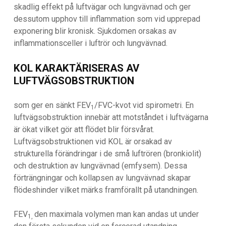
skadlig effekt på luftvägar och lungvävnad och ger
dessutom upphov till inflammation som vid upprepad
exponering blir kronisk. Sjukdomen orsakas av
inflammationsceller i luftrör och lungvävnad.
KOL KARAKTÄRISERAS AV
LUFTVÄGSOBSTRUKTION
som ger en sänkt FEV
/FVC-kvot vid spirometri. En
1
luftvägsobstruktion innebär att motståndet i luftvägarna
är ökat vilket gör att flödet blir försvårat.
Luftvägsobstruktionen vid KOL är orsakad av
strukturella förändringar i de små luftrören (bronkiolit)
och destruktion av lungvävnad (emfysem). Dessa
förträngningar och kollapsen av lungvävnad skapar
flödeshinder vilket märks framförallt på utandningen.
FEV
den maximala volymen man kan andas ut under
1,