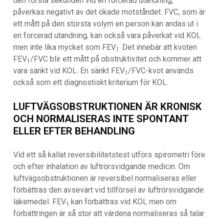
den första sekunden vid en forcerad utandning,
påverkas negativt av det ökade motståndet. FVC, som är
ett mått på den största volym en person kan andas ut i
en forcerad utandning, kan också vara påverkat vid KOL
men inte lika mycket som FEV
Det innebär att kvoten
1.
FEV
/FVC blir ett mått på obstruktivitet och kommer att
1
vara sänkt vid KOL. En sänkt FEV
/FVC-kvot används
1
också som ett diagnostiskt kriterium för KOL.
LUFTVÄGSOBSTRUKTIONEN ÄR KRONISK
OCH NORMALISERAS INTE SPONTANT
ELLER EFTER BEHANDLING
Vid ett så kallat reversibilitetstest utförs spirometri före
och efter inhalation av luftrörsvidgande medicin. Om
luftvägsobstruktionen är reversibel normaliseras eller
förbättras den avsevärt vid tillförsel av luftrörsvidgande
läkemedel. FEV
kan förbättras vid KOL men om
1
förbättringen är så stor att värdena normaliseras så talar