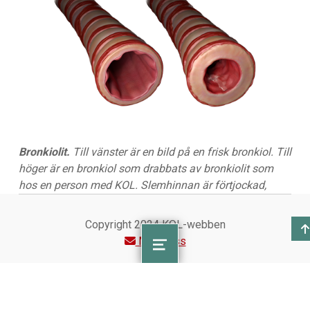
Bronkiolit.
Till vänster är en bild på en frisk bronkiol. Till
höger är en bronkiol som drabbats av bronkiolit som
hos en person med KOL. Slemhinnan är förtjockad,
svullen och produktionen av slem är ökad. Det leder till
mindre diameter i luftvägen och därigenom svårare för
Copyright 2024 KOL-webben
luften att passera.
Maila oss
MENU