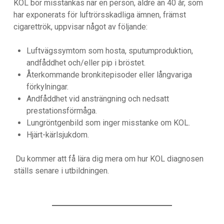
KOL bör misstänkas när en person, äldre än 40 år, som
har exponerats för luftrörsskadliga ämnen, främst
cigarettrök, uppvisar något av följande:
Luftvägssymtom som hosta, sputumproduktion,
andfåddhet och/eller pip i bröstet.
Återkommande bronkitepisoder eller långvariga
förkylningar.
Andfåddhet vid ansträngning och nedsatt
prestationsförmåga.
Lungröntgenbild som inger misstanke om KOL.
Hjärt-kärlsjukdom.
Du kommer att få lära dig mera om hur KOL diagnosen
ställs senare i utbildningen.