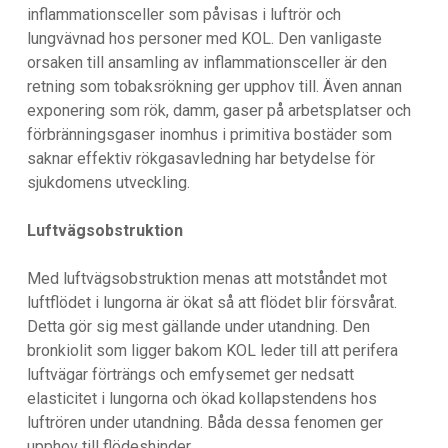
inflammationsceller som påvisas i luftrör och
lungvävnad hos personer med KOL. Den vanligaste
orsaken till ansamling av inflammationsceller är den
retning som tobaksrökning ger upphov till. Även annan
exponering som rök, damm, gaser på arbetsplatser och
förbränningsgaser inomhus i primitiva bostäder som
saknar effektiv rökgasavledning har betydelse för
sjukdomens utveckling.
Luftvägsobstruktion
Med luftvägsobstruktion menas att motståndet mot
luftflödet i lungorna är ökat så att flödet blir försvårat.
Detta gör sig mest gällande under utandning. Den
bronkiolit som ligger bakom KOL leder till att perifera
luftvägar förträngs och emfysemet ger nedsatt
elasticitet i lungorna och ökad kollapstendens hos
luftrören under utandning. Båda dessa fenomen ger
upphov till flödeshinder.