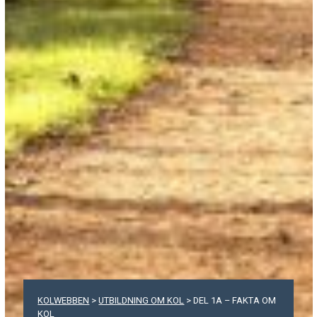
KOLWEBBEN
>
UTBILDNING OM KOL
>
DEL 1A – FAKTA OM
KOL