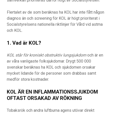
samverkan prioriteras därför högt av Socialstyrelsen.
Flertalet av de som beräknas ha KOL har inte fått någon
diagnos än och screening för KOL är högt prioriterat i
Socialstyrelsens nationella riktlinjer för Vård vid astma
och KOL.
1. Vad är KOL?
KOL står för kroniskt obstruktiv lungsjukdom
och är en
av våra vanligaste folksjukdomar. Drygt 500 000
svenskar beräknas ha KOL och sjukdomen orsakar
mycket lidande för de personer som drabbas samt
medför stora kostnader.
KOL ÄR EN INFLAMMATIONSSJUKDOM
OFTAST ORSAKAD AV RÖKNING
Tobaksrök och andra luftburna agens utövar direkt