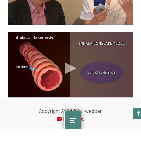
Inhalation läkemedel
Copyright 2024 KOL-webben
Effekter av träning
Maila oss
MENU