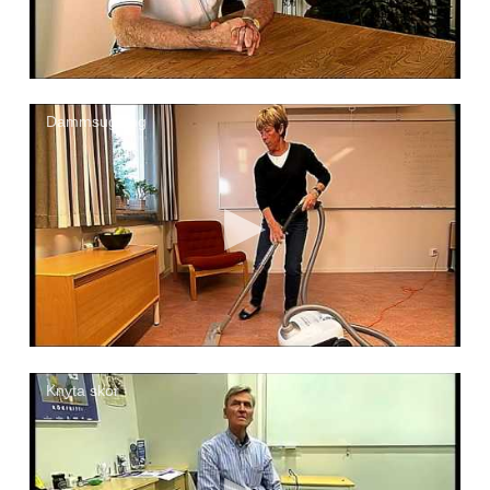
Dammsugning
Knyta skor