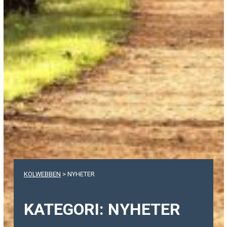
KOLWEBBEN
>
NYHETER
KATEGORI:
NYHETER