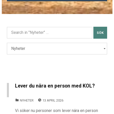
Sök efter:
Kategorier
KATEGORIER
Lever du nära en person med KOL?
POSTED ON:
CATEGORIZED IN:
NYHETER
13 APRIL 2026
Vi söker nu personer som lever nära en person