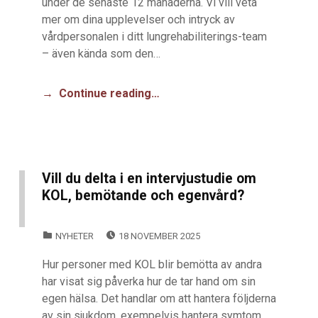
under de senaste 12 månaderna. Vi vill veta
mer om dina upplevelser och intryck av
vårdpersonalen i ditt lungrehabiliterings-team
– även kända som den…
Continue reading…
Vill du delta i en intervjustudie om
KOL, bemötande och egenvård?
POSTED ON:
CATEGORIZED IN:
NYHETER
18 NOVEMBER 2025
Hur personer med KOL blir bemötta av andra
har visat sig påverka hur de tar hand om sin
egen hälsa. Det handlar om att hantera följderna
av sin sjukdom, exempelvis hantera symtom