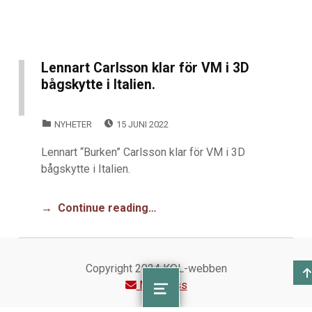
Lennart Carlsson klar för VM i 3D
bågskytte i Italien.
POSTED ON:
CATEGORIZED IN:
NYHETER
15 JUNI 2022
Lennart “Burken” Carlsson klar för VM i 3D
bågskytte i Italien.
Continue reading…
Copyright 2024 KOL-webben
Maila oss
Koll på KOL
MENU