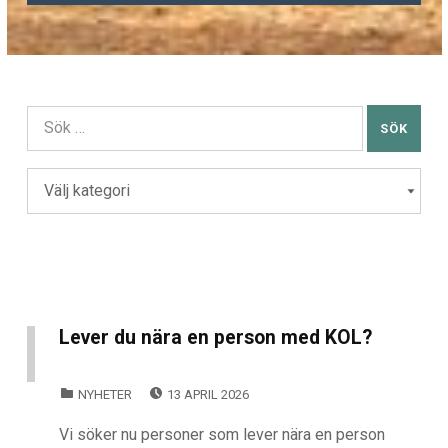
Sök efter:
Kategorier
KATEGORIER
Lever du nära en person med KOL?
POSTED ON:
CATEGORIZED IN:
NYHETER
13 APRIL 2026
Vi söker nu personer som lever nära en person