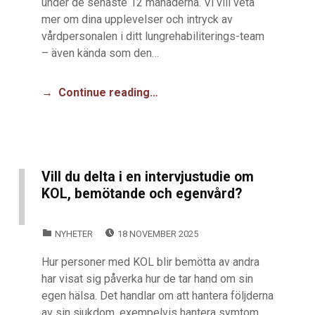
under de senaste 12 månaderna. Vi vill veta
mer om dina upplevelser och intryck av
vårdpersonalen i ditt lungrehabiliterings-team
– även kända som den…
Continue reading…
Vill du delta i en intervjustudie om
KOL, bemötande och egenvård?
POSTED ON:
CATEGORIZED IN:
NYHETER
18 NOVEMBER 2025
Hur personer med KOL blir bemötta av andra
har visat sig påverka hur de tar hand om sin
egen hälsa. Det handlar om att hantera följderna
av sin sjukdom, exempelvis hantera symtom