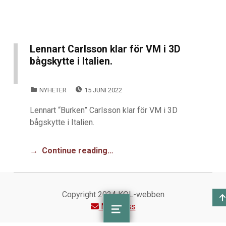
Lennart Carlsson klar för VM i 3D
bågskytte i Italien.
POSTED ON:
CATEGORIZED IN:
NYHETER
15 JUNI 2022
Lennart “Burken” Carlsson klar för VM i 3D
bågskytte i Italien.
Continue reading…
Copyright 2024 KOL-webben
Maila oss
Koll på KOL
MENU