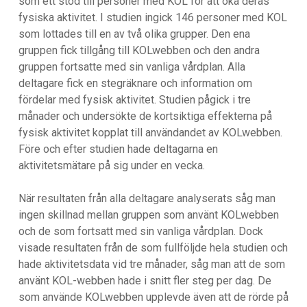
som ett stöd till personer med KOL för att öka deras
fysiska aktivitet. I studien ingick 146 personer med KOL
som lottades till en av två olika grupper. Den ena
gruppen fick tillgång till KOLwebben och den andra
gruppen fortsatte med sin vanliga vårdplan. Alla
deltagare fick en stegräknare och information om
fördelar med fysisk aktivitet. Studien pågick i tre
månader och undersökte de kortsiktiga effekterna på
fysisk aktivitet kopplat till användandet av KOLwebben.
Före och efter studien hade deltagarna en
aktivitetsmätare på sig under en vecka.
När resultaten från alla deltagare analyserats såg man
ingen skillnad mellan gruppen som använt KOLwebben
och de som fortsatt med sin vanliga vårdplan. Dock
visade resultaten från de som fullföljde hela studien och
hade aktivitetsdata vid tre månader, såg man att de som
använt KOL-webben hade i snitt fler steg per dag. De
som använde KOLwebben upplevde även att de rörde på