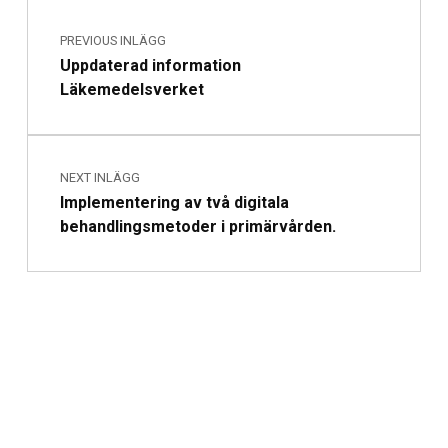
Skip back to main navigation
PREVIOUS INLÄGG
Uppdaterad information
Läkemedelsverket
NEXT INLÄGG
Implementering av två digitala
behandlingsmetoder i primärvården.