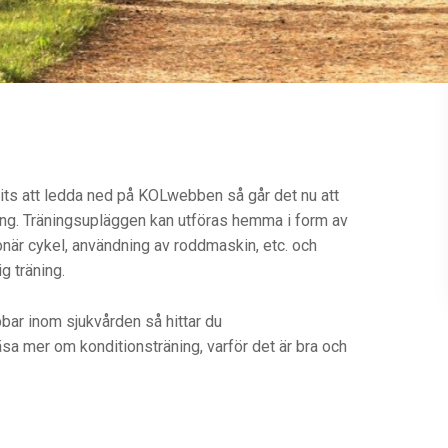
nnits att ledda ned på KOLwebben så går det nu att
ing. Träningsupläggen kan utföras hemma i form av
onär cykel, användning av roddmaskin, etc. och
ig träning.
bbar inom sjukvården så hittar du
äsa mer om konditionsträning, varför det är bra och