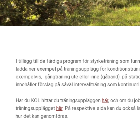
I tillägg till de färdiga program för styrketräning som fu
ladda ner exempel på träningsupplägg för konditionsträn
exempelvis, gångträning ute eller inne (gåband), på stati
innehåller förslag på såväl intervallträning som kontinuerl
Har du KOL hittar du träningsuppläggen
här
, och om du jo
träningsupplägget
här
. På respektive sida kan du också l
hur det kan genomföras.