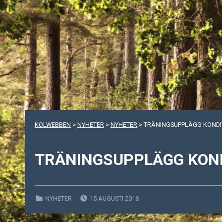
KOLWEBBEN
>
NYHETER
>
NYHETER
>
TRÄNINGSUPPLÄGG KONDI
TRÄNINGSUPPLÄGG KON
POSTED ON:
CATEGORIZED IN:
NYHETER
15 AUGUSTI 2018