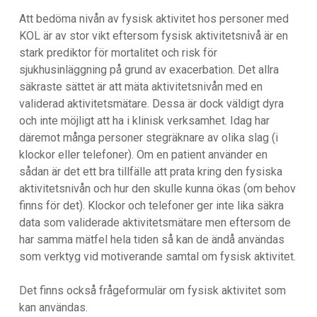
Att bedöma nivån av fysisk aktivitet hos personer med
KOL är av stor vikt eftersom fysisk aktivitetsnivå är en
stark prediktor för mortalitet och risk för
sjukhusinläggning på grund av exacerbation. Det allra
säkraste sättet är att mäta aktivitetsnivån med en
validerad aktivitetsmätare. Dessa är dock väldigt dyra
och inte möjligt att ha i klinisk verksamhet. Idag har
däremot många personer stegräknare av olika slag (i
klockor eller telefoner). Om en patient använder en
sådan är det ett bra tillfälle att prata kring den fysiska
aktivitetsnivån och hur den skulle kunna ökas (om behov
finns för det). Klockor och telefoner ger inte lika säkra
data som validerade aktivitetsmätare men eftersom de
har samma mätfel hela tiden så kan de ändå användas
som verktyg vid motiverande samtal om fysisk aktivitet.
Det finns också frågeformulär om fysisk aktivitet som
kan användas.