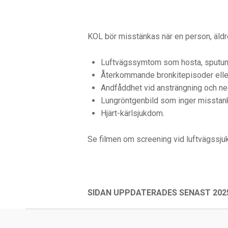
KOL bör misstänkas när en person, äldre
Luftvägssymtom som hosta, sputumpr
Återkommande bronkitepisoder eller 
Andfåddhet vid ansträngning och ne
Lungröntgenbild som inger missta
Hjärt-kärlsjukdom.
Se filmen om screening vid luftvägssj
SIDAN UPPDATERADES SENAST 2025
Skip back to main navigation