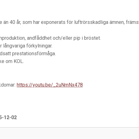
 än 40 år, som har exponerats för luftrörsskadliga ämnen, främst 
oduktion, andfåddhet och/eller pip i bröstet.
långvariga förkylningar.
dsatt prestationsförmåga.
nke om KOL.
ukdomar:
https://youtu.be/_2uNrnNx478
-12-02