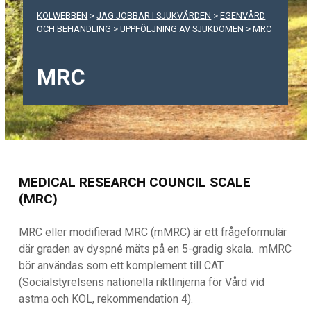
KOLWEBBEN
>
JAG JOBBAR I SJUKVÅRDEN
>
EGENVÅRD
OCH BEHANDLING
>
UPPFÖLJNING AV SJUKDOMEN
>
MRC
MRC
MEDICAL RESEARCH COUNCIL SCALE
(MRC)
MRC eller modifierad MRC (mMRC) är ett frågeformulär
där graden av dyspné mäts på en 5-gradig skala. mMRC
bör användas som ett komplement till CAT
(Socialstyrelsens nationella riktlinjerna för Vård vid
astma och KOL, rekommendation 4).