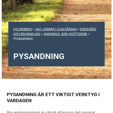
KOLWEBBEN
>
JAG JOBBAR I SJUKVÅRDEN
>
EGENVÅRD
OCH BEHANDLING
>
ANDNINGS- AND HOSTTEKNIK
>
PYSANDNING
PYSANDNING
PYSANDNING ÄR ETT VIKTIGT VERKTYG I
VARDAGEN
Bra andningsteknik är viktigt eftersom det minskar