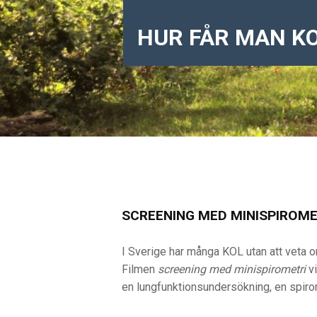
HUR FÅR MAN K
SCREENING MED MINISPIROME
I Sverige har många KOL utan att veta 
Filmen
screening med minispirometri
v
en lungfunktionsundersökning, en spirom