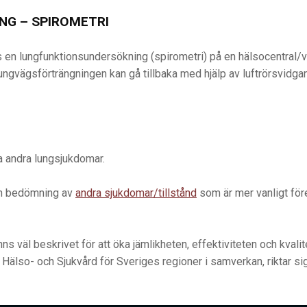
G – SPIROMETRI
 en lungfunktionsundersökning (spirometri) på en hälsocentral/vå
lungvägsförträngningen kan gå tillbaka med hjälp av luftrörsvidga
ta andra lungsjukdomar.
ch bedömning av
andra sjukdomar/tillstånd
som är mer vanligt f
s väl beskrivet för att öka jämlikheten, effektiviteten och kvali
Hälso- och Sjukvård för Sveriges regioner i samverkan, riktar sig