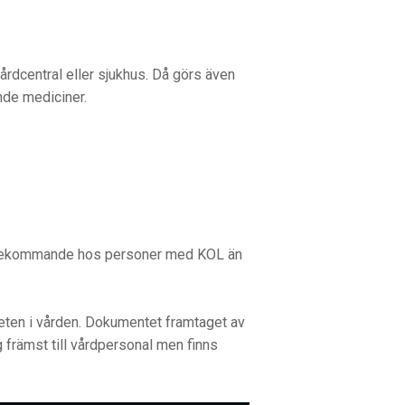
rdcentral eller sjukhus. Då görs även
nde mediciner.
örekommande hos personer med KOL än
teten i vården. Dokumentet framtaget av
 främst till vårdpersonal men finns