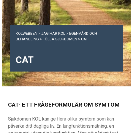
KOLWEBBEN
>
JAG HAR KOL
>
EGENVÅRD OCH
BEHANDLING
>
FÖLJA SJUKDOMEN
>
CAT
CAT
CAT- ETT FRÅGEFORMULÄR OM SYMTOM
Sjukdomen KOL kan ge flera olika symtom som kan
påverka ditt dagliga liv. En lungfunktionsmätning, en