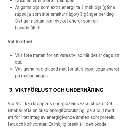
Drick en timme efter måltiden.
Ät gärna olja som extra energi: ta 1 msk olja (gärna
rapsolja som inte smakar något) 3 gånger per dag.
Det ger nästan lika mycket energi som en
huvudmåltid!
Vid trötthet:
Vila före maten för att vara utvilad när det är dags att
äta.
Välj gärna färdiglagad mat för att slippa lägga energi
på matlagningen.
3. VIKTFÖRLUST OCH UNDERNÄRING
Vid KOL kan kroppens energibalans vara rubbad. Det
innebär ofta en ökad energiförbrukning parallellt med
ett för litet intag av energigivande ämnen som protein,
fett och kolhydrater. En möjlig orsak till den ökade