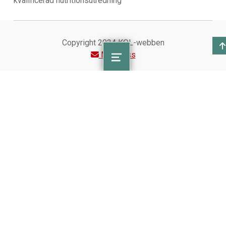
kvalificerad nutritionsutredning
IDENTIFIERA PERSONER I RISKZONEN I TID
Copyright 2024 KOL-webben
Det är viktigt att i tid identifiera personer undernäring
Maila oss
eller risk för undernäring och ge de
MENU
nutritionsbehandling/ stöd eftersom undernäring
påverkar kroppen negativt.
Det är också viktigt att identifiera dessa personer tidigt i
förloppet eftersom det kan vara svårare att ändra vanor
om man fått sämre ork på grund av undervikt.
5. ENERGIBEHOV OCH FYSISK AKTIVITET
PLANERA FÖR RÄTT ENERGIBEHOV VID
ÖKAD FYSISK AKTIVITET ELLER TRÄNING
Fysisk aktivitet kan vara bra för att förbättra aptiten, men