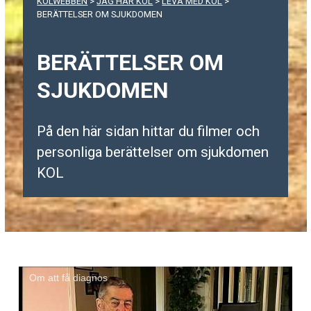
KOLWEBBEN
>
JAG HAR KOL
>
LEVA MED KOL
>
BERÄTTELSER OM SJUKDOMEN
BERÄTTELSER OM
SJUKDOMEN
På den här sidan hittar du filmer och
personliga berättelser om sjukdomen
KOL
Om att få diagnos