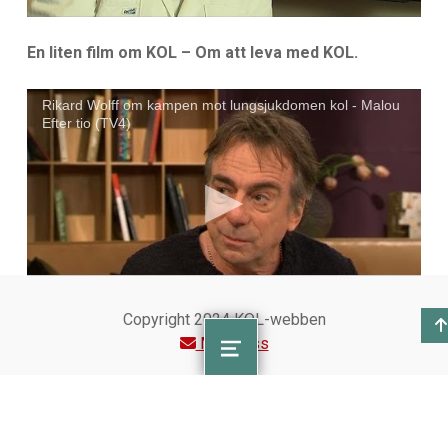
En liten film om KOL – Om att leva med KOL.
Rikard Wolff om kampen mot lungsjukdomen kol - Malou
Efter tio (TV4)
Copyright 2024 KOL-webben
Maila oss
Rikard Wolff om kampen mot lungsjukdomen KOL
–
MENU
Malou Efter tio (TV4)
Idrott vid KOL