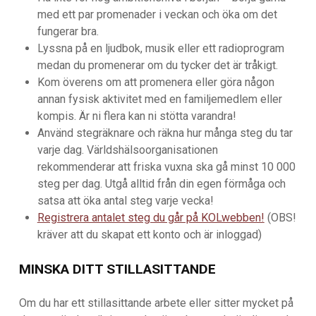
med ett par promenader i veckan och öka om det
fungerar bra.
Lyssna på en ljudbok, musik eller ett radioprogram
medan du promenerar om du tycker det är tråkigt.
Kom överens om att promenera eller göra någon
annan fysisk aktivitet med en familjemedlem eller
kompis. Är ni flera kan ni stötta varandra!
Använd stegräknare och räkna hur många steg du tar
varje dag. Världshälsoorganisationen
rekommenderar att friska vuxna ska gå minst 10 000
steg per dag. Utgå alltid från din egen förmåga och
satsa att öka antal steg varje vecka!
Registrera antalet steg du går på KOLwebben!
(OBS!
kräver att du skapat ett konto och är inloggad)
MINSKA DITT STILLASITTANDE
Om du har ett stillasittande arbete eller sitter mycket på