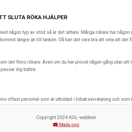
TT SLUTA RÖKA HJÄLPER
 med någon typ av stöd så är det lättare. Många rökare har någon 
ommit längre än till tanken. Då kan det vara bra att veta att det f
som det finns rökare. Även om du har provat någon gång utan att l
passar dig bättre.
inns oftast personal som är utbildad i tobaksavvänjning och som 
rd och fråga vilket stöd de erbjuder.
Copyright 2024 KOL-webben
Maila oss
linje för alla som funderar på att sluta med tobak. På Sluta-Röka