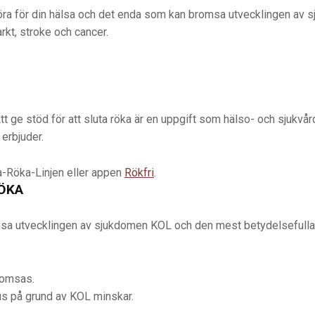
n göra för din hälsa och det enda som kan bromsa utvecklingen 
rkt, stroke och cancer.
Att ge stöd för att sluta röka är en uppgift som hälso- och sjukvår
 erbjuder.
ta-Röka-Linjen eller appen
Rökfri
.
ÖKA
msa utvecklingen av sjukdomen KOL och den mest betydelsefulla h
romsas.
hus på grund av KOL minskar.