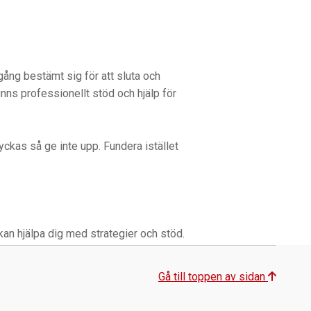
gång bestämt sig för att sluta och
inns professionellt stöd och hjälp för
yckas så ge inte upp. Fundera istället
kan hjälpa dig med strategier och stöd.
Gå till toppen av sidan
-Linjen kan du prata med kvalificerade