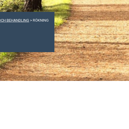
OCH BEHANDLING
>
RÖKNING