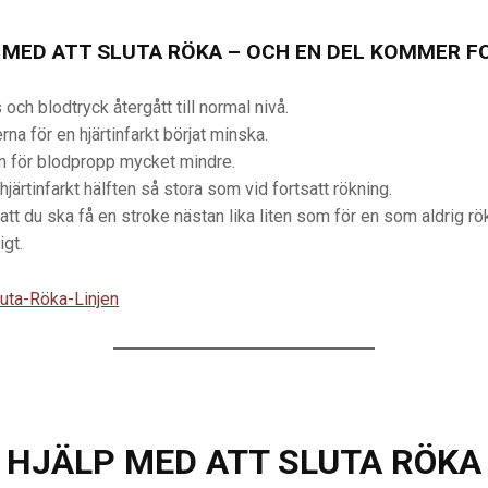
 MED ATT SLUTA RÖKA – OCH EN DEL KOMMER F
och blodtryck återgått till normal nivå.
na för en hjärtinfarkt börjat minska.
en för blodpropp mycket mindre.
hjärtinfarkt hälften så stora som vid fortsatt rökning.
 att du ska få en stroke nästan lika liten som för en som aldrig rök
gt.
luta-Röka-Linjen
HJÄLP MED ATT SLUTA RÖKA