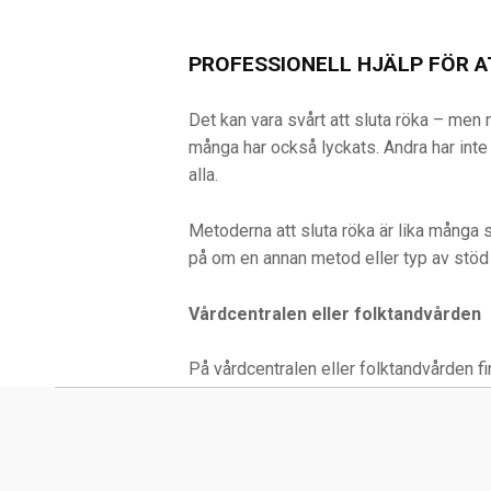
PROFESSIONELL HJÄLP FÖR A
Det kan vara svårt att sluta röka – men
många har också lyckats. Andra har inte k
alla.
Metoderna att sluta röka är lika många 
på om en annan metod eller typ av stöd 
Vårdcentralen eller folktandvården
På vårdcentralen eller folktandvården f
Kontakta din vårdcentral eller folktandvå
SLUTA-RÖKA-LINJEN
Sluta-Röka-Linjen
är en kostnadsfri stöd